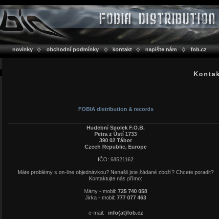
novinky
obchodní podmínky
kontakt
napište nám
fob.cz
Konta
FOBIA distribution & records
Hudební Spolek F.O.B.
Petra z Ústí 1733
390 02 Tábor
Czech Republic, Europe
IČO: 68521162
Máte problémy s on-line objednávkou? Nenašli jste žádané zboží? Chcete poradit?
Kontaktujte nás přímo:
Márty - mobil:
725 740 058
Jirka - mobil:
777 077 463
e-mail:
info(at)fob.cz