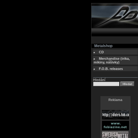
Metalshop
CD
Merchandise (trika,
mikiny, nášivky)
F.O.B. releases
Hledání
Reklama