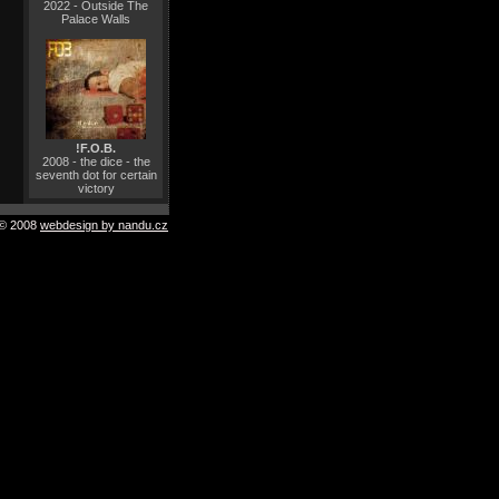
2022 - Outside The
Palace Walls
!F.O.B.
2008 - the dice - the
seventh dot for certain
victory
© 2008
webdesign by nandu.cz