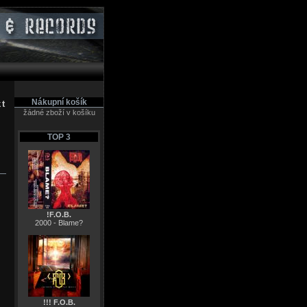
Nákupní košík
kt
žádné zboží v košíku
TOP 3
!F.O.B.
2000 - Blame?
!!! F.O.B.