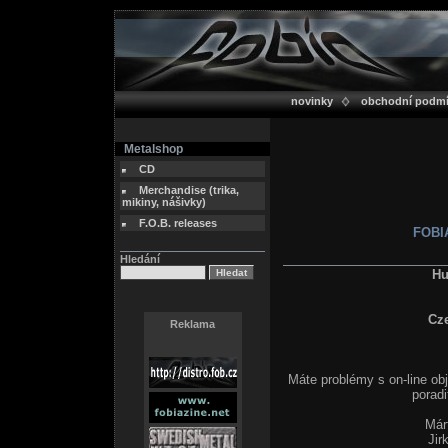
novinky
obchodní podm
Metalshop
CD
Merchandise (trika,
mikiny, nášivky)
F.O.B. releases
FOBIA
Hledání
Hu
Cz
Reklama
Máte problémy s on-line ob
poradi
Már
Jir