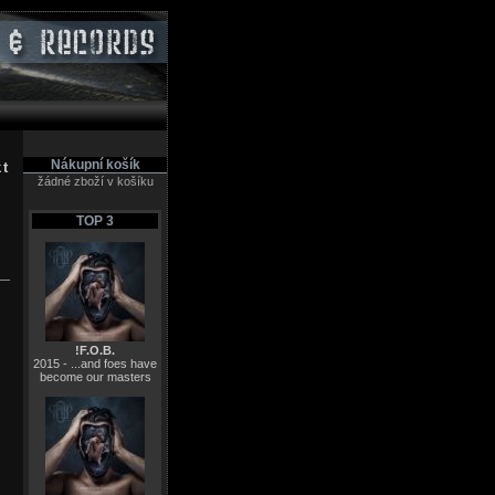
Nákupní košík
kt
žádné zboží v košíku
TOP 3
!F.O.B.
2015 - ...and foes have
become our masters