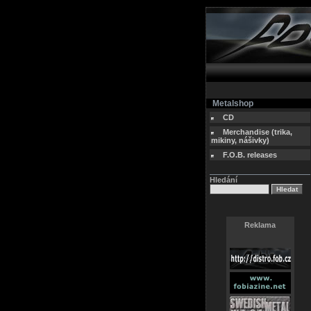
Metalshop
CD
Merchandise (trika,
mikiny, nášivky)
F.O.B. releases
Hledání
Reklama