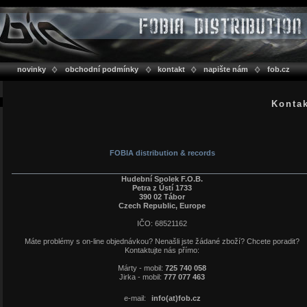
novinky
obchodní podmínky
kontakt
napište nám
fob.cz
Konta
FOBIA distribution & records
Hudební Spolek F.O.B.
Petra z Ústí 1733
390 02 Tábor
Czech Republic, Europe
IČO: 68521162
Máte problémy s on-line objednávkou? Nenašli jste žádané zboží? Chcete poradit?
Kontaktujte nás přímo:
Márty - mobil:
725 740 058
Jirka - mobil:
777 077 463
e-mail:
info(at)fob.cz