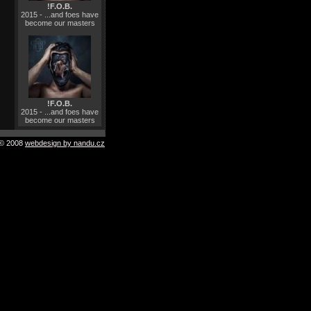
!F.O.B.
2015 - ...and foes have
become our masters
!F.O.B.
2015 - ...and foes have
become our masters
© 2008
webdesign by nandu.cz