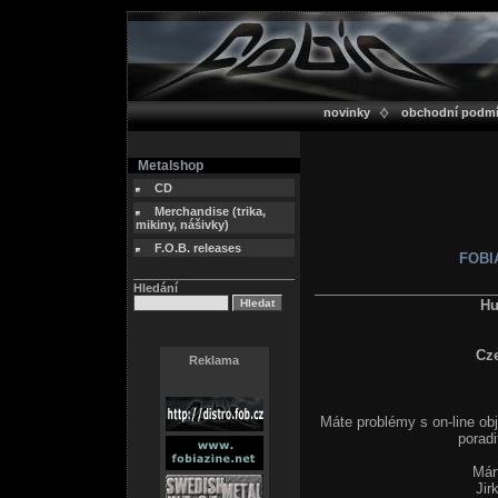
novinky
obchodní podm
Metalshop
CD
Merchandise (trika,
mikiny, nášivky)
F.O.B. releases
FOBIA
Hledání
Hu
Cz
Reklama
Máte problémy s on-line ob
poradi
Már
Jir