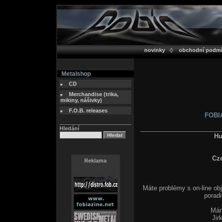
novinky
obchodní podm
Metalshop
CD
Merchandise (trika,
mikiny, nášivky)
F.O.B. releases
FOBIA
Hledání
Hu
Cz
Reklama
Máte problémy s on-line ob
poradi
Már
Jir