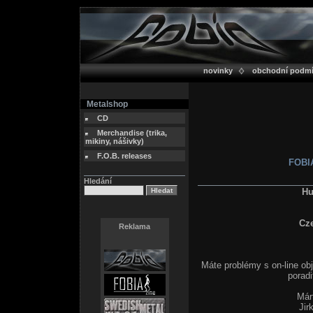
novinky
obchodní podm
Metalshop
CD
Merchandise (trika,
mikiny, nášivky)
F.O.B. releases
FOBIA
Hledání
Hu
Cz
Reklama
Máte problémy s on-line ob
poradi
Már
Jir